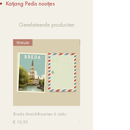
Katjang Pedis nootjes
Gerelateerde producten
Nieuw
Nieuw
Breda Ansichtkaarten 6 stuks
Dordrecht Ansichtkaarten 6
Prijs
Prijs
€ 10,95
€ 10,95