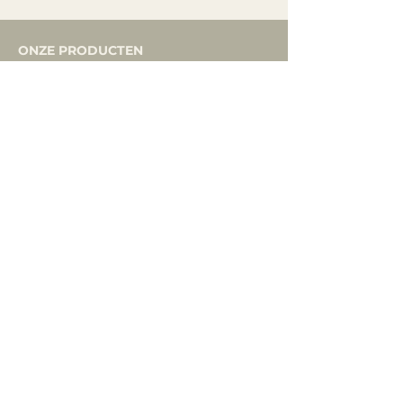
ONZE PRODUCTEN
Posters
Wissellijsten
Ansichtkaarten
Koelkastmagneten
INFORMATIE
Verkooppunten
Levertijd en verzending
Garantie en klachten
Retourbeleid
Herroepingsformulier
Privacyverklaring
Cookiebeleid