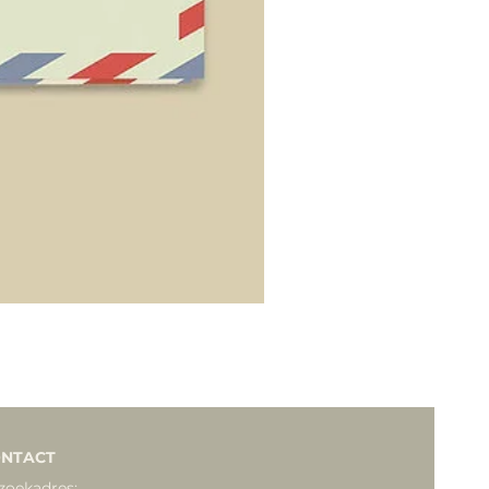
NTACT
zoekadres: