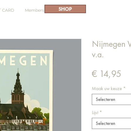
SHOP
T CARD
Members
Nijmegen V
v.a.
Pri
€ 14,95
Maak uw keuze
*
Selecteren
Lijst
*
Selecteren