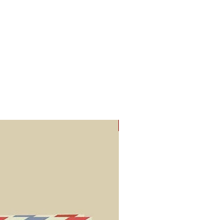
n na constatering van het
ons te maken hierover. Indien
 garantie valt, dan zullen wij
en voor reparatie of vervanging.
omen dat er iets niet helemaal
 Maak daarom je klachten
ilen naar
osters.nl. Op deze manier
ot een oplossing komen. Komen
 dan kan je terecht bij de
e van het
ODR platform
.
Nieuw