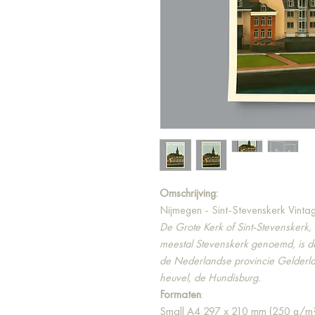
Omschrijving:
Nijmegen - Sint-Stevenskerk Vinta
De Grote Kerk of Sint-Stevenskerk,
meestal Stevenskerk genoemd, is de
de Nederlandse provincie Gelderla
heuvel, de Hundisburg.
Formaten
:
Small A4 297 x 210 mm (250 g/m²