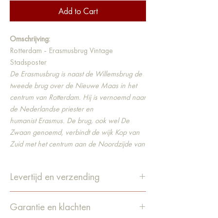
Add to Cart
Omschrijving:
Rotterdam - Erasmusbrug Vintage
Stadsposter
De Erasmusbrug is naast de Willemsbrug de
tweede brug over de Nieuwe Maas in het
centrum van Rotterdam. Hij is vernoemd naar
de Nederlandse priester en
humanist Erasmus. De brug, ook wel De
Zwaan genoemd, verbindt de wijk Kop van
Zuid met het centrum aan de Noordzijde van
de rivier.
Formaten
:
Levertijd en verzending
Small A4 297 x 210 mm
Medium A3 420 x 297 mm
De levertijd is 1-4 werkdagen.
Large A2 594 x 420 mm
Garantie en klachten
Bestellingen worden verzonden
Extra Large B2 500 x 700 mm
via PostNL.